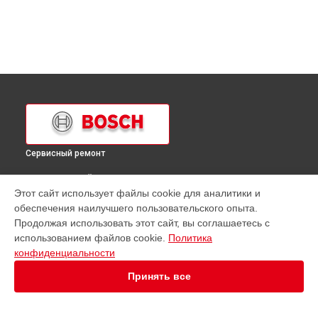
Сервисный ремонт
ВЫБЕРИ СВОЙ ГОРОД
Этот сайт использует файлы cookie для аналитики и
Ремонт кухонной плиты HSS720KEU Bosch в
Краснодаре
обеспечения наилучшего пользовательского опыта.
Ремонт кухонной плиты HSS720KEU Bosch в
Ростове-на-
Продолжая использовать этот сайт, вы соглашаетесь с
Дону
использованием файлов cookie.
Политика
Ремонт кухонной плиты HSS720KEU Bosch в
Нижнем
конфиденциальности
Новгороде
Принять все
Ремонт кухонной плиты HSS720KEU Bosch в
Новосибирске
Ремонт кухонной плиты HSS720KEU Bosch в
Челябинске
Ремонт кухонной плиты HSS720KEU Bosch в
Екатеринбурге