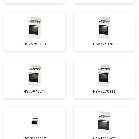
HSV625120R
HSV625020T
HSV594021T
HSV52C021T