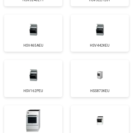
HSV524021T
HSV522120T
HSV465AEU
HSV442KEU
HSV162PEU
HSS873KEU