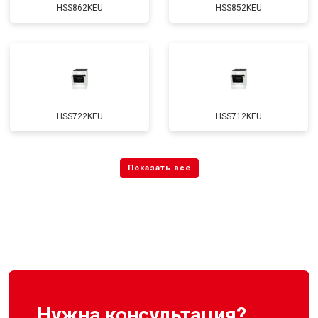
HSS862KEU
HSS852KEU
HSS722KEU
HSS712KEU
Нужна консультация?