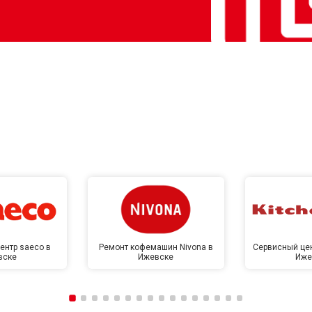
ентр saeco в
Ремонт кофемашин Nivona в
Сервисный цен
вске
Ижевске
Иже