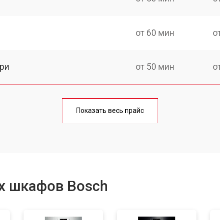
от 60 мин
о
ри
от 50 мин
о
от 90 мин
о
Показать весь прайс
от 60 мин
о
от 80 мин
о
х шкафов Bosch
от 50 мин
о