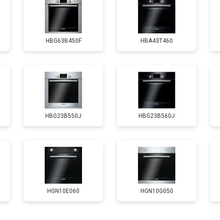
от 120 мин
о
HBG63B450F
HBA43T460
HBG23B550J
HBG23B560J
HGN10E060
HGN10G050