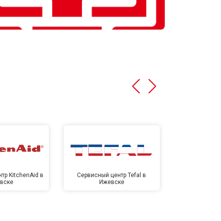
тр KitchenAid в
Сервисный центр Tefal в
Сервисный це
вске
Ижевске
Иже