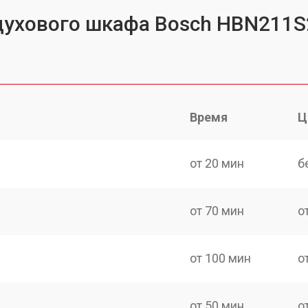
 духового шкафа Bosch HBN211S
Время
Ц
от 20 мин
б
от 70 мин
о
от 100 мин
о
от 50 мин
о