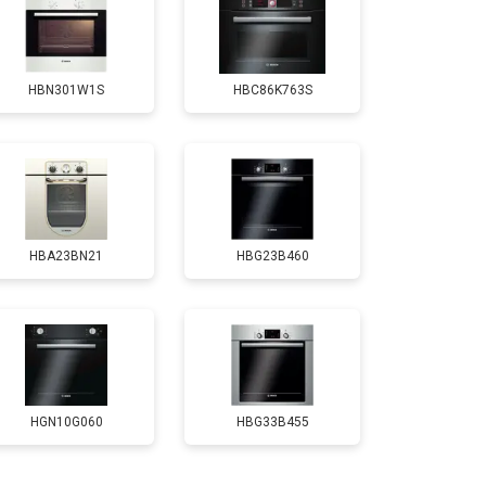
т 4500 ₽
Заказать
HBN301W1S
HBC86K763S
HBA23BN21
HBG23B460
HGN10G060
HBG33B455