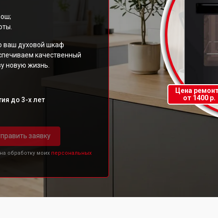
Бош;
оты.
то ваш духовой шкаф
еспечиваем качественный
у новую жизнь.
Цена ремон
от 1400 р.
ия до 3-х лет
править заявку
 на обработку моих
персональных