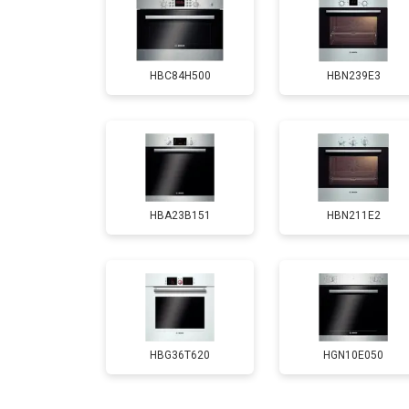
Замена панели управления
HBC84H500
HBN239E3
HBA23B151
HBN211E2
HBG36T620
HGN10E050